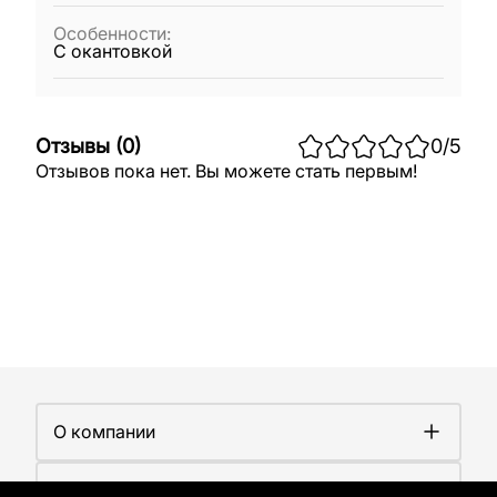
Особенности
:
С окантовкой
Отзывы
(
0
)
0
/5
Отзывов пока нет. Вы можете стать первым!
О компании
О компании
Покупателям
Работа у нас