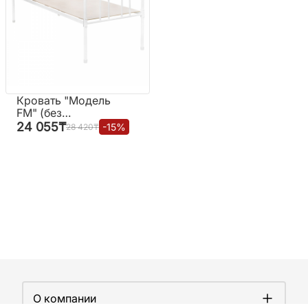
Кровать "Модель
FM" (без
регулировки)
24 055
₸
-
15
%
28 420
₸
О компании