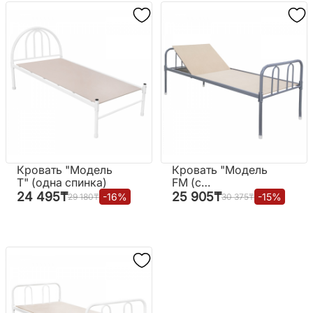
Кровать "Модель
Кровать "Модель
Т" (одна спинка)
FM (с
регулировкой)
24 495
₸
25 905
₸
-
16
%
-
15
%
29 180
₸
30 375
₸