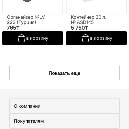
Органайзер №LV-
Контейнер 30 л.
222 (Турция)
№ ASD145
765
₸
5 750
₸
в корзину
в корзину
Показать еще
О компании
О компании
Покупателям
Работа у нас
Сертификаты