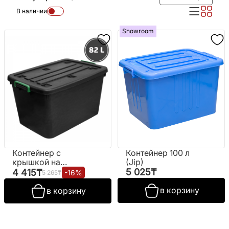
В наличии
Showroom
Контейнер с
Контейнер 100 л
крышкой на
(Jip)
колесиках,
5 025
₸
4 415
₸
-
16
%
5 265
₸
чёрный (82 л.)
в корзину
в корзину