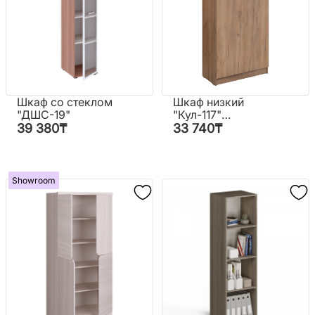
Шкаф со стеклом
Шкаф низкий
"ДШС-19"
"Кул-117"
(700*350*1500
39 380
₸
33 740
₸
мм.) цв.Люкс
Showroom