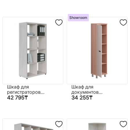
Showroom
Шкаф для
Шкаф для
регистраторов
документов
"КУЛ-136/3"
"Кул-811"
42 795
₸
34 255
₸
(Планета)