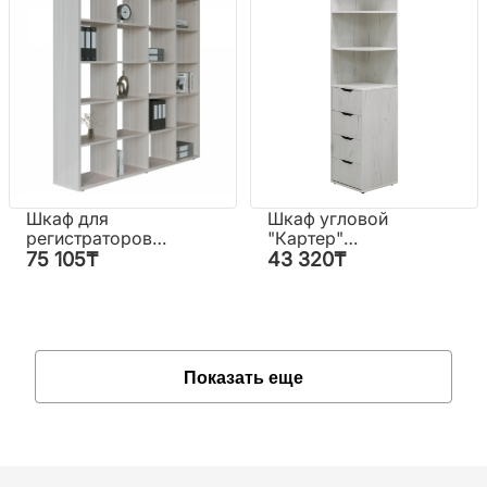
Шкаф для
Шкаф угловой
регистраторов
"Картер"
"КУЛ-136/2"
(стандартный
75 105
₸
43 320
₸
цвет)
Показать еще