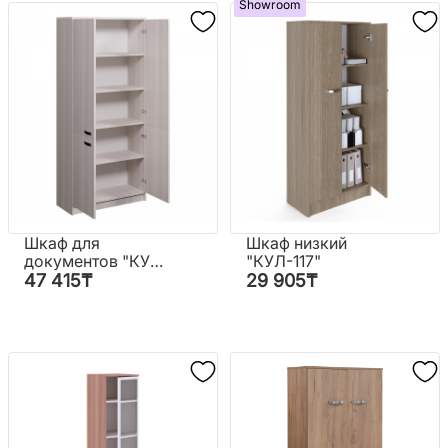
Showroom
Шкаф для
Шкаф низкий
документов "КУЛ
"КУЛ-117"
ШД-1"
47 415
₸
29 905
₸