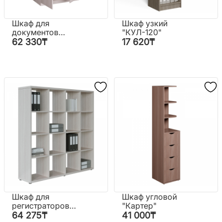
Шкаф для
Шкаф узкий
документов
"КУЛ-120"
"Квадро"
62 330
₸
17 620
₸
Шкаф для
Шкаф угловой
регистраторов
"Картер"
"КУЛ-136/1"
64 275
₸
41 000
₸