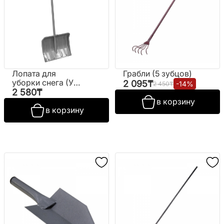
Лопата для
Грабли (5 зубцов)
уборки снега (Уз-
2 095
₸
-
14
%
2 450
₸
S)
2 580
₸
в корзину
в корзину