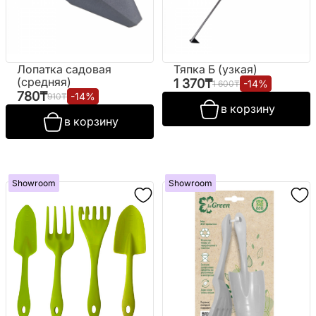
Лопатка садовая
Тяпка Б (узкая)
(средняя)
1 370
₸
-
14
%
1 600
₸
780
₸
-
14
%
910
₸
в корзину
в корзину
Showroom
Showroom