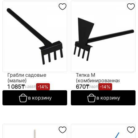
Грабли садовые
Тяпка М
(малые)
(комбинированная)
1 085
₸
670
₸
-
14
%
-
14
%
1 265
₸
780
₸
в корзину
в корзину