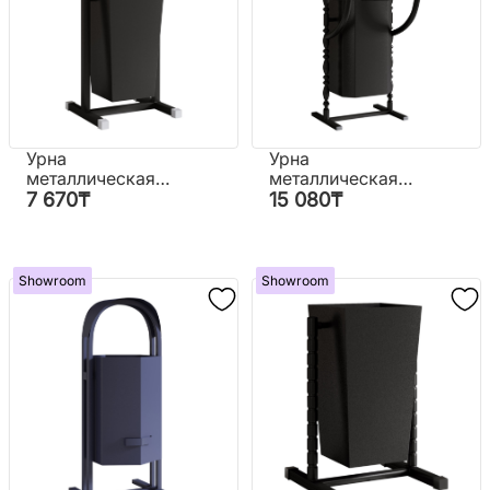
Урна
Урна
металлическая
металлическая
(крытая)
высокая Валент
7 670
₸
15 080
₸
(крытая)
Showroom
Showroom