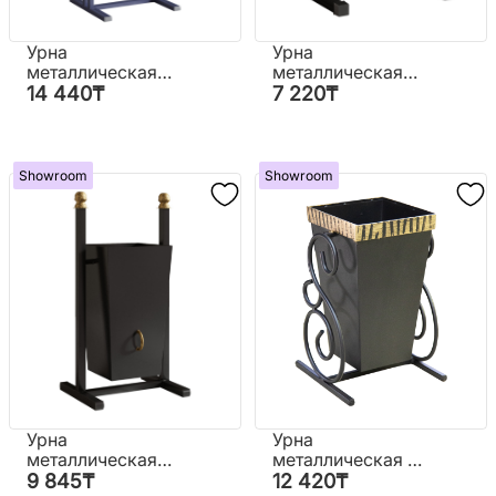
Урна
Урна
металлическая
металлическая
крашеная Герон
(вальцованная
14 440
₸
7 220
₸
(крытая)
труба)
Showroom
Showroom
Урна
Урна
металлическая
металлическая с
"Терра"
коваными
9 845
₸
12 420
₸