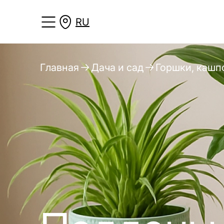
RU
Главная
Дача и сад
Горшки, кашп