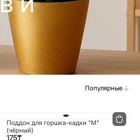
в и
Популярные
Поддон для горшка-кадки "М"
Поддон для горшка-кадки "М"
(чёрный)
(чёрный)
175
₸
175
₸