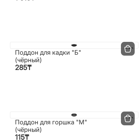
Поддон для кадки "Б"
Поддон для кадки "Б"
(чёрный)
(чёрный)
285
₸
285
₸
Поддон для горшка "М"
Поддон для горшка "М"
(чёрный)
(чёрный)
115
₸
115
₸