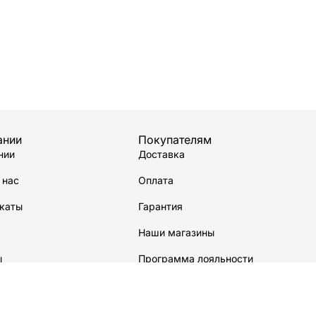
ании
Покупателям
нии
Доставка
 нас
Оплата
каты
Гарантия
Наши магазины
ы
Программа лояльности
водстве
Сервисный центр
Карта сайта