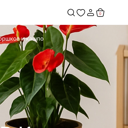
0
оршков и кашпо