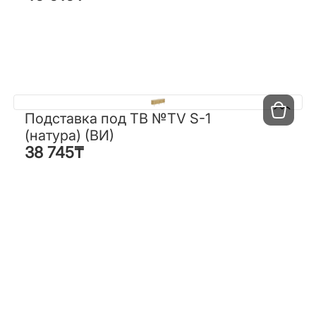
Подставка под ТВ №TV S-1
Подставка под ТВ №TV S-1
(натура) (ВИ)
(натура) (ВИ)
38 745
₸
38 745
₸