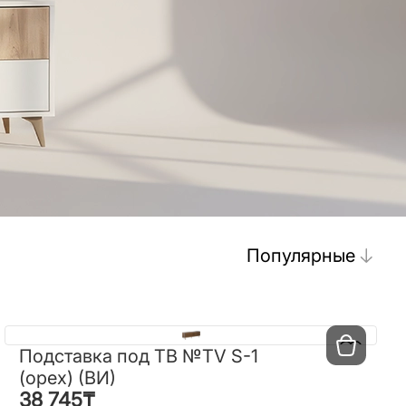
Популярные
Подставка под ТВ №TV S-1
Подставка под ТВ №TV S-1
(орех) (ВИ)
(орех) (ВИ)
38 745
₸
38 745
₸