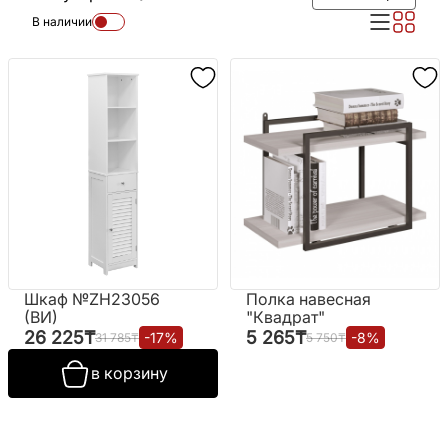
В наличии
Шкаф №ZH23056
Полка навесная
(ВИ)
"Квадрат"
26 225
₸
5 265
₸
-
17
%
-
8
%
31 785
₸
5 750
₸
в корзину