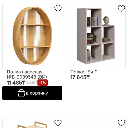
Полка навесная
Полки "Бит"
№B-0039548 (ВИ)
17 645
₸
11 485
₸
-
1
%
11 645
₸
в корзину