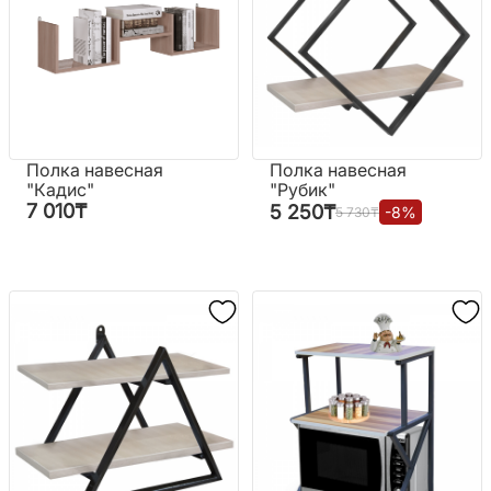
Полка навесная
Полка навесная
"Кадис"
"Рубик"
7 010
₸
5 250
₸
-
8
%
5 730
₸