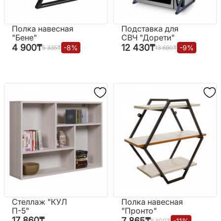
Полка навесная
Подставка для
"Бене"
СВЧ "Дорети"
4 900
₸
12 430
₸
-
8
%
-
9
%
5 335
₸
13 690
₸
Стеллаж "КУЛ
Полка навесная
П-5"
"Пронто"
17 860
₸
7 865
₸
-
11
%
8 800
₸