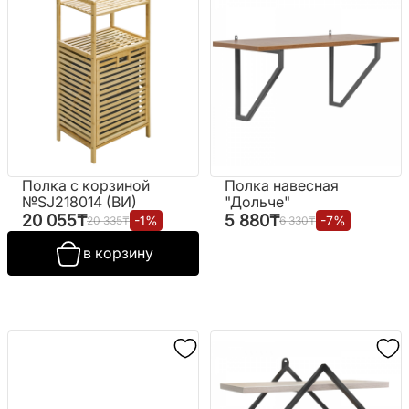
Полка с корзиной
Полка навесная
№SJ218014 (ВИ)
"Дольче"
20 055
₸
5 880
₸
-
1
%
-
7
%
20 335
₸
6 330
₸
в корзину