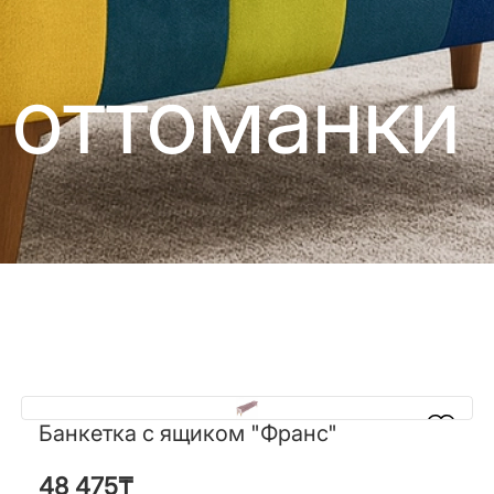
 оттоманки
Банкетка с ящиком "Франс"
Банкетка с ящиком "Франс"
48 475
₸
48 475
₸