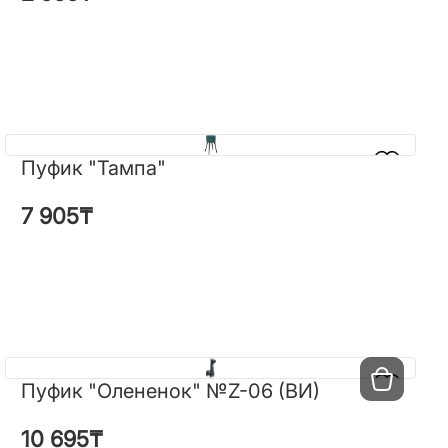
Пуфик "Тампа"
Пуфик "Тампа"
7 905
₸
7 905
₸
Пуфик "Олененок" №Z-06 (ВИ)
Пуфик "Олененок" №Z-06 (ВИ)
10 695
₸
10 695
₸