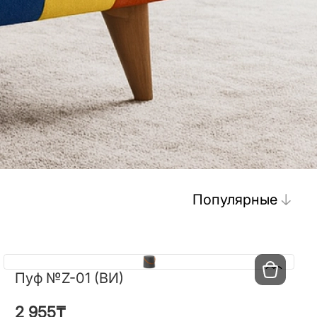
Популярные
Пуф №Z-01 (ВИ)
Пуф №Z-01 (ВИ)
2 955
₸
2 955
₸