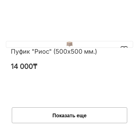
Пуфик "Риос" (500х500 мм.)
Пуфик "Риос" (500х500 мм.)
14 000
₸
14 000
₸
Показать еще