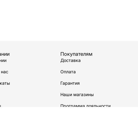
ании
Покупателям
нии
Доставка
 нас
Оплата
каты
Гарантия
Наши магазины
ы
Программа лояльности
водстве
Сервисный центр
Карта сайта