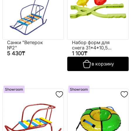
Санки "Ветерок
Набор форм для
№2"
снега 31*4*10,5
см в сетке
5 430
₸
1 100
₸
№СЛ-5609 (Юг-
РФ)
в корзину
Showroom
Showroom