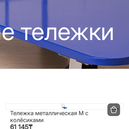
е тележки
Тележка металлическая М с
Тележка металлическая М с
колёсиками
колёсиками
61 145
₸
61 145
₸