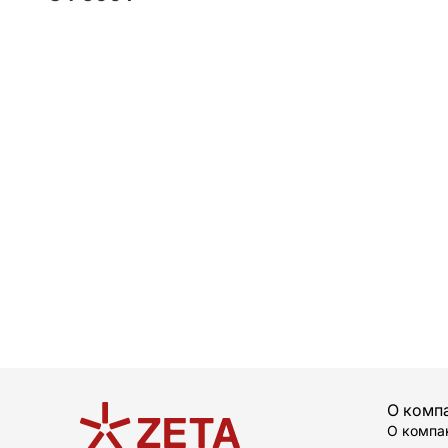
О комп
О компа