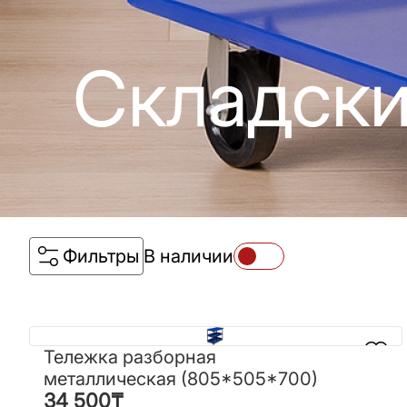
Складски
Фильтры
В наличии
Тележка разборная
Тележка разборная
металлическая (805*505*700)
металлическая
34 500
₸
34 500
₸
(805*505*700)