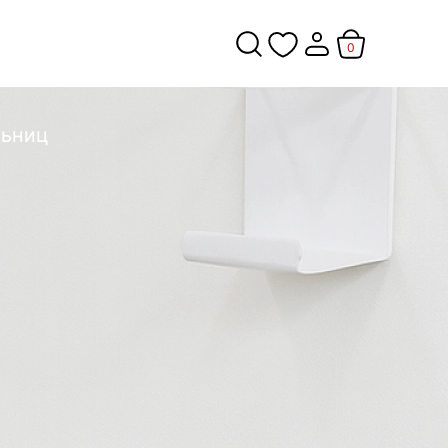
0
льниц