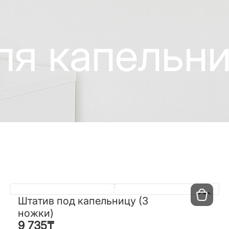
ля капельн
Штатив под капельницу (3
Штатив под капельницу (3
ножки)
ножки)
9 735
₸
9 735
₸