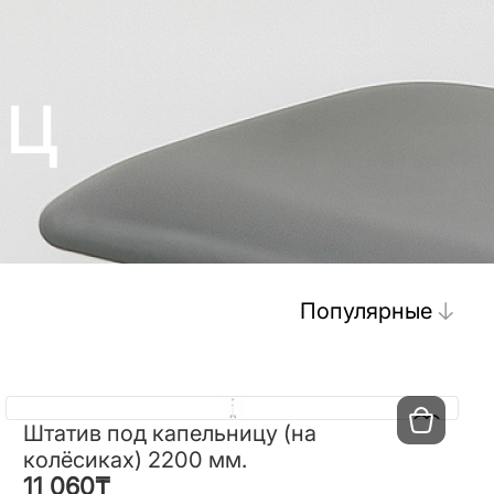
иц
Популярные
Штатив под капельницу (на
Штатив под капельницу (на
колёсиках) 2200 мм.
колёсиках) 2200 мм.
11 060
₸
11 060
₸