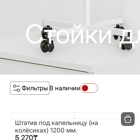
Стойки д
Фильтры
В наличии
Штатив под капельницу (на
Штатив под капельницу (на
колёсиках) 1200 мм.
колёсиках) 1200 мм.
5 270
₸
5 270
₸