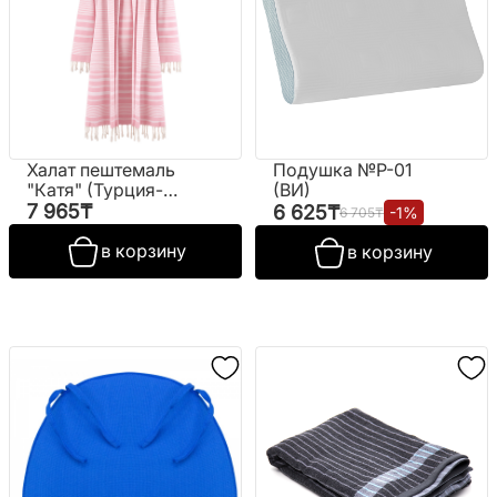
Халат пештемаль
Подушка №P-01
"Катя" (Турция-
(ВИ)
Varol)
7 965
₸
6 625
₸
-
1
%
6 705
₸
в корзину
в корзину