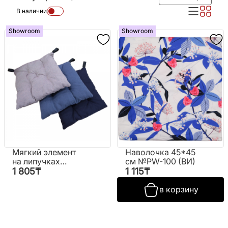
В наличии
Showroom
Showroom
Мягкий элемент
Наволочка 45*45
на липучках
см №PW-100 (ВИ)
"Лукас"
1 805
₸
1 115
₸
в корзину