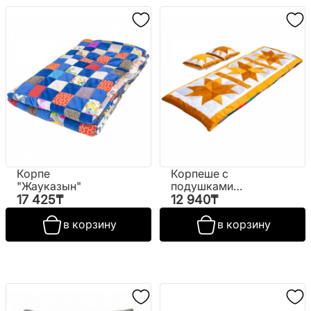
Корпе
Корпеше с
"Жауказын"
подушками
"Айголек"
17 425
₸
12 940
₸
в корзину
в корзину