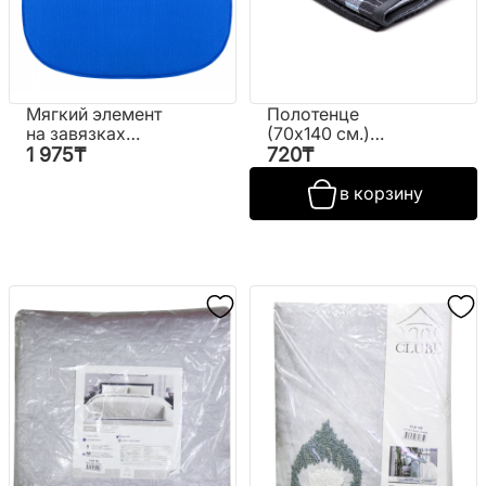
Мягкий элемент
Полотенце
на завязках
(70х140 см.)
"Гранд"
№8526
1 975
₸
720
₸
в корзину