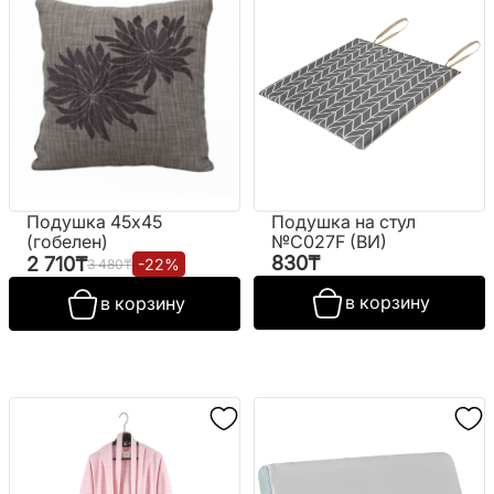
Подушка 45х45
Подушка на стул
(гобелен)
№C027F (ВИ)
830
₸
2 710
₸
-
22
%
3 480
₸
в корзину
в корзину