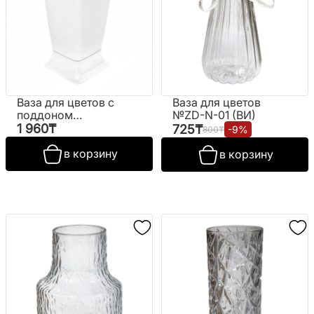
Ваза для цветов с
Ваза для цветов
поддоном
№ZD-N-01 (ВИ)
"Фиори" (белая)
1 960
₸
725
₸
-
9
%
800
₸
в корзину
в корзину