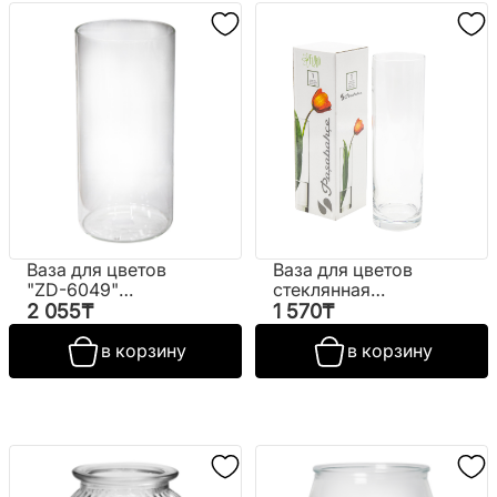
Ваза для цветов
Ваза для цветов
"ZD-6049"
стеклянная
(прозрачный)
№43767
2 055
₸
1 570
₸
(ВИ)
в корзину
в корзину