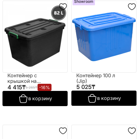
Showroom
Контейнер с
Контейнер 100 л
крышкой на
(Jip)
колесиках,
5 025
₸
4 415
₸
-
16
%
5 265
₸
чёрный (82 л.)
в корзину
в корзину