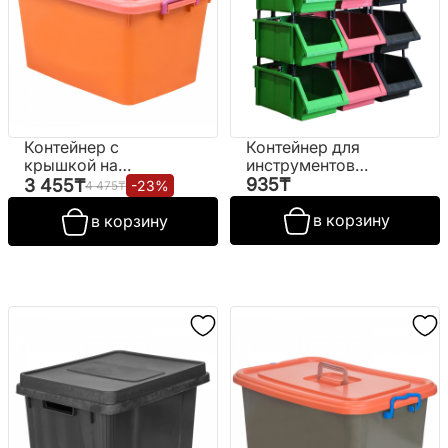
Контейнер с
Контейнер для
крышкой на
инструментов
колесиках,
№С-055 (черный)
935
₸
3 455
₸
-
23
%
4 475
₸
цветной (53 л.)
в корзину
в корзину