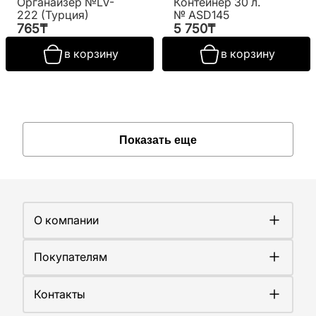
Органайзер №LV-
Контейнер 30 л.
222 (Турция)
№ ASD145
765
₸
5 750
₸
в корзину
в корзину
Показать еще
О компании
О компании
Покупателям
Работа у нас
Сертификаты
Доставка
Новости
Контакты
Оплата
Контакты
Гарантия