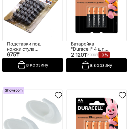
Подставки под
Батарейка
ножки стула
"Duracell" 4 шт.
"Протектор" №
№Basic AAA mon
675
₸
2 120
₸
-
9
%
2 330
₸
XKY024С22
в корзину
в корзину
Showroom