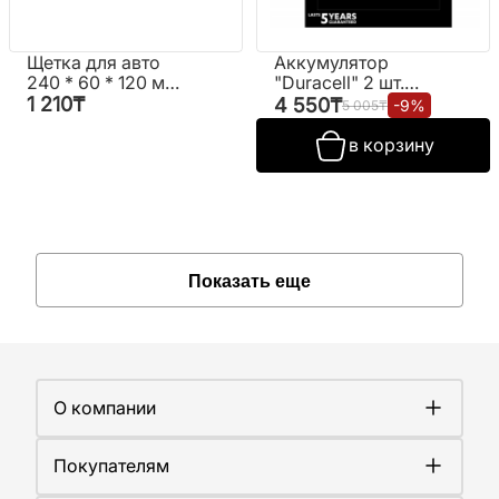
Щетка для авто
Аккумулятор
240 * 60 * 120 мм.
"Duracell" 2 шт.
"Saturn"
№AAA 900mAh
1 210
₸
4 550
₸
-
9
%
5 005
₸
mon
в корзину
Показать еще
О компании
О компании
Покупателям
Работа у нас
Сертификаты