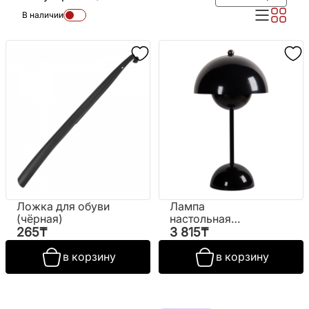
В наличии
Ложка для обуви
Лампа
(чёрная)
настольная
№SH8008 (ВИ)
265
₸
3 815
₸
в корзину
в корзину