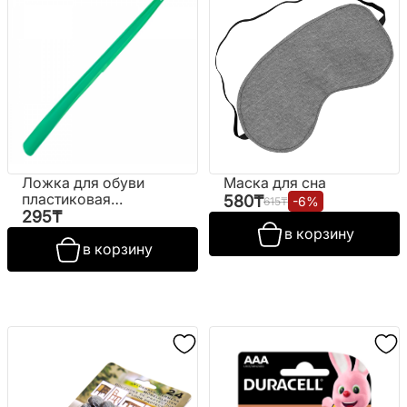
Ложка для обуви
Маска для сна
пластиковая
580
₸
-
6
%
615
₸
(цветная)
295
₸
в корзину
в корзину