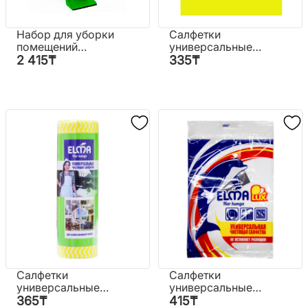
Набор для уборки
Салфетки
помещений
универсальные
"Ленивка" №М
ProБлеск Super
2 415
₸
335
₸
5177
Econom 3 шт.
Cалфетки
Салфетки
универсальные
универсальные
№613 Elma (Узб)
"Дельфин" Lux
365
₸
415
₸