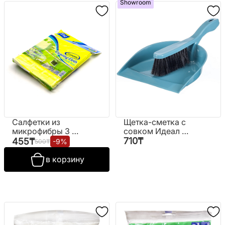
Showroom
Салфетки из
Щетка-сметка с
микрофибры 3 шт.
совком Идеал №
№ТР-703
М 5171
710
₸
455
₸
-
9
%
500
₸
в корзину