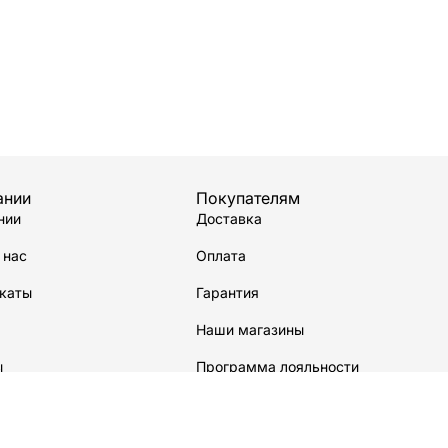
ании
Покупателям
нии
Доставка
 нас
Оплата
каты
Гарантия
Наши магазины
ы
Программа лояльности
водстве
Сервисный центр
Карта сайта