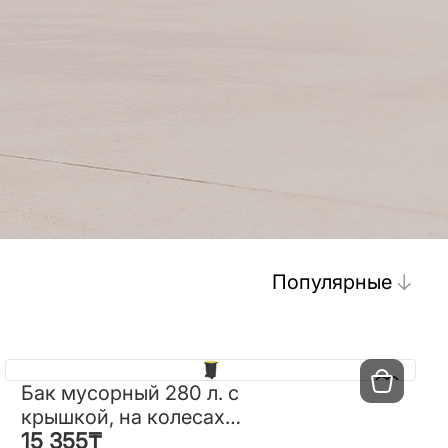
Популярные
Бак мусорный 280 л. с
Бак мусорный 280 л. с
крышкой, на колесах
крышкой, на колесах
15 355
₸
(комбинированный)
15 355
₸
(комбинированный)