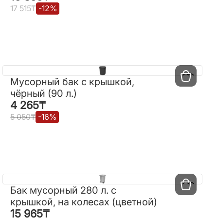
17 515
₸
-
12
%
17 515
₸
-
12
%
Мусорный бак с крышкой,
Мусорный бак с крышкой,
чёрный (90 л.)
чёрный (90 л.)
4 265
₸
4 265
₸
5 050
₸
-
16
%
5 050
₸
-
16
%
Бак мусорный 280 л. с
Бак мусорный 280 л. с
крышкой, на колесах (цветной)
крышкой, на колесах
15 965
₸
15 965
₸
(цветной)