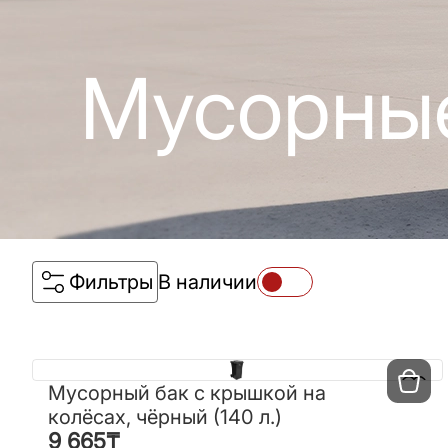
Мусорные
Фильтры
В наличии
Мусорный бак с крышкой на
Мусорный бак с крышкой на
колёсах, чёрный (140 л.)
колёсах, чёрный (140 л.)
9 665
₸
9 665
₸