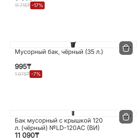
11 715
₸
-
17
%
11 715
₸
-
17
%
Мусорный бак, чёрный (35 л.)
Мусорный бак, чёрный (35 л.)
995
₸
995
₸
1 075
₸
-
7
%
1 075
₸
-
7
%
Бак мусорный с крышкой 120
Бак мусорный с крышкой 120
л. (чёрный) №LD-120АС (ВИ)
л. (чёрный) №LD-120АС (ВИ)
11 090
₸
11 090
₸