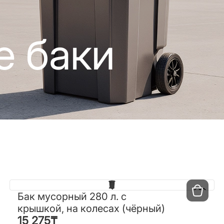
 баки
Бак мусорный 280 л. с
Бак мусорный 280 л. с
крышкой, на колесах (чёрный)
крышкой, на колесах (чёрный)
15 275
₸
15 275
₸