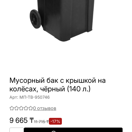
Мусорный бак с крышкой на
колёсах, чёрный (140 л.)
Арт:
МП-ТВ-950746
0
отзывов
9 665
₸
-
17
%
11 715
₸