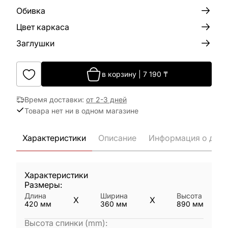
Обивка
Цвет каркаса
Заглушки
в корзину
|
7 190
₸
Время доставки
:
от 2-3 дней
Товара нет ни в одном магазине
Характеристики
Описание
Информация о дост
Характеристики
Размеры:
Длина
Ширина
Высота
X
X
420
мм
360
мм
890
мм
Высота спинки (mm)
: