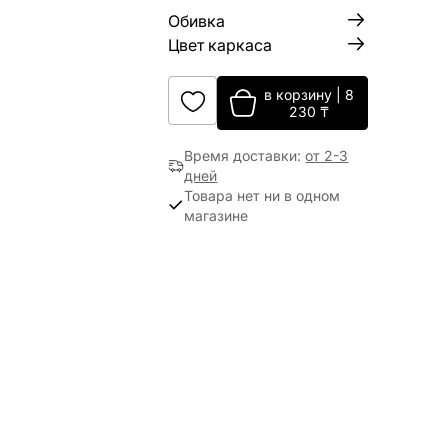
Обивка
Цвет каркаса
в корзину
|
8
230
₸
Время доставки
:
от 2-3
дней
Товара нет ни в одном
магазине