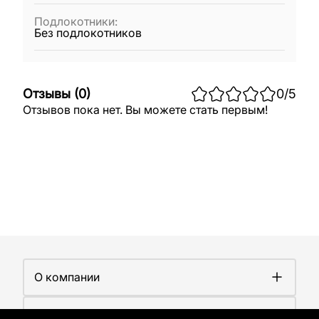
Подлокотники
:
Без подлокотников
Отзывы
(
0
)
0
/5
Отзывов пока нет. Вы можете стать первым!
О компании
О компании
Покупателям
Работа у нас