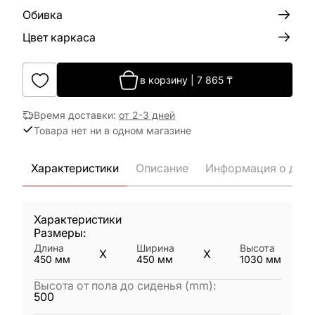
Обивка
Цвет каркаса
в корзину
|
7 865
₸
Время доставки
:
от 2-3 дней
Товара нет ни в одном магазине
Характеристики
Описание
Информация о дост
Характеристики
Размеры:
Длина
Ширина
Высота
X
X
450
мм
450
мм
1030
мм
Высота от пола до сиденья (mm)
:
500