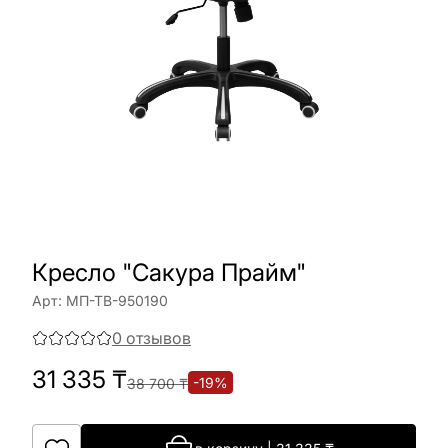
Кресло "Сакура Прайм"
Арт:
МП-ТВ-950190
0
отзывов
31 335
₸
-
19
%
38 700
₸