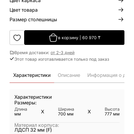
Цвет каркаса
Цвет товара
Размер столешницы
в корзину
|
60 970
₸
Время доставки
:
от 2-3 дней
Этот товар изготавливается только под заказ
Характеристики
Описание
Информация о дост
Характеристики
Размеры:
Длина
Ширина
Высота
X
X
мм
700
мм
777
мм
Материал корпуса
:
ЛДСП 32 мм (F)