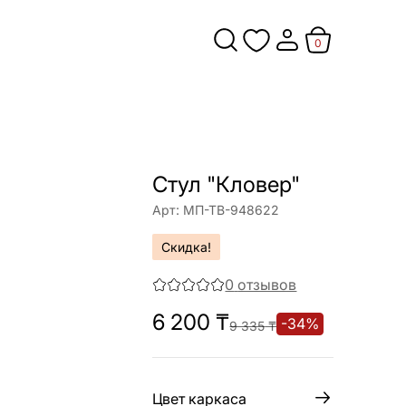
0
Стул "Кловер"
Арт:
МП-ТВ-948622
Скидка!
0
отзывов
6 200
₸
-
34
%
9 335
₸
Цвет каркаса