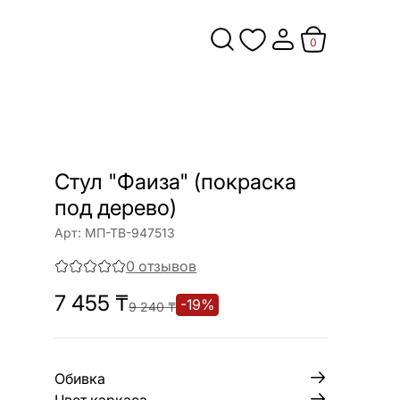
0
Стул "Фаиза" (покраска
под дерево)
Арт:
МП-ТВ-947513
0
отзывов
7 455
₸
-
19
%
9 240
₸
Обивка