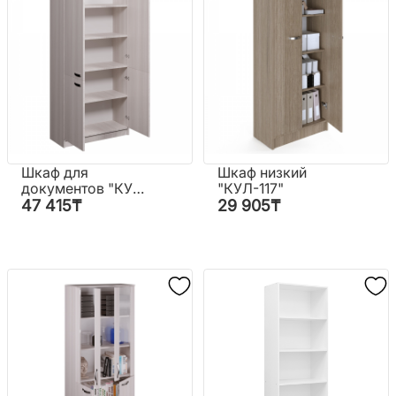
Шкаф для
Шкаф низкий
документов "КУЛ
"КУЛ-117"
ШД-1"
47 415
₸
29 905
₸