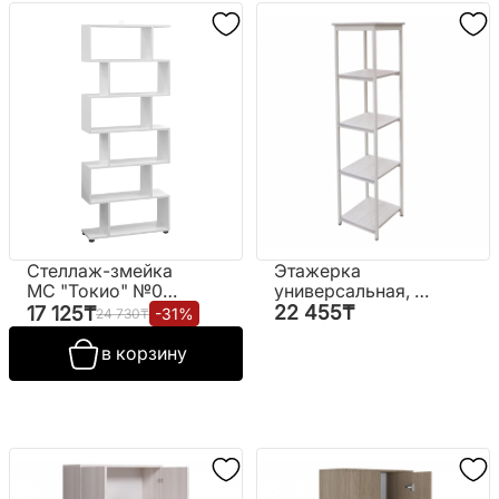
Стеллаж-змейка
Этажерка
МС "Токио" №00-
универсальная, 5
00106230 (белый)
полок
22 455
₸
17 125
₸
-
31
%
24 730
₸
(РФ)
в корзину