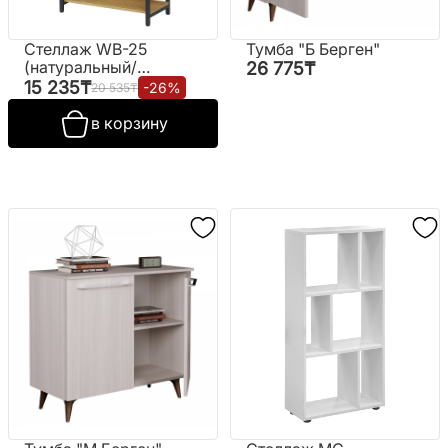
Стеллаж WB-25
Тумба "Б Берген"
(натуральный/
26 775
₸
черный) (ВИ)
15 235
₸
-
26
%
20 535
₸
в корзину