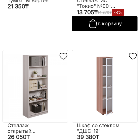
Тумба "М Берген"
Стеллаж МС
"Токио" №00-
21 350
₸
00106100 (белый)
13 705
₸
-
8
%
14 870
₸
(РФ)
в корзину
Стеллаж
Шкаф со стеклом
открытый
"ДШС-19"
"КУЛ-122"
26 050
₸
39 380
₸