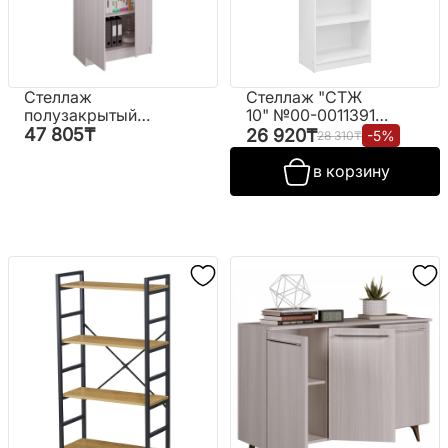
Стеллаж
Стеллаж "СТЖ
полузакрытый
10" №00-00113917
"КУЛ-124" (со
(белый) (РФ)
47 805
₸
26 920
₸
-
5
%
28 310
₸
стеклом)
в корзину