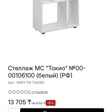
Стеллаж МС "Токио" №00-
00106100 (белый) (РФ)
Арт:
ИМП-ТВ-114380
0
отзывов
13 705
₸
-
8
%
14 870
₸