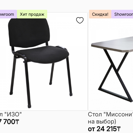
owroom
Хит продаж
Скидка!
Showroo
л "ИЗО"
Стол "Миссони
7 700
₸
на выбор)
от
24 215
₸