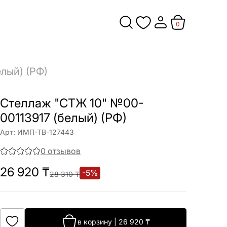
0
лый) (РФ)
Стеллаж "СТЖ 10" №00-
00113917 (белый) (РФ)
Арт:
ИМП-ТВ-127443
0
отзывов
26 920
₸
-
5
%
28 310
₸
в корзину
|
26 920
₸