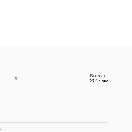
Высота
X
2015
мм
й
: