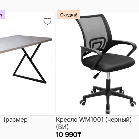
m
Скидка!
" (размер
Кресло WM1001 (черный)
(ВИ)
10 990
₸