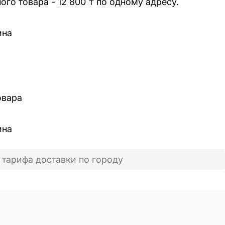
го товара - 12 800 ₸ по одному адресу.
ина
овара
ина
 тарифа доставки по городу