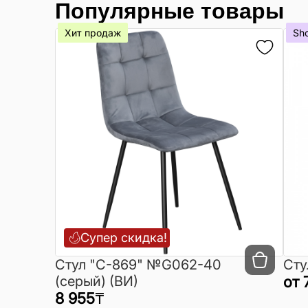
Популярные товары
Хит продаж
Sh
Супер скидка!
Cтул "C-869" №G062-40
Сту
(серый) (ВИ)
от
8 955
₸