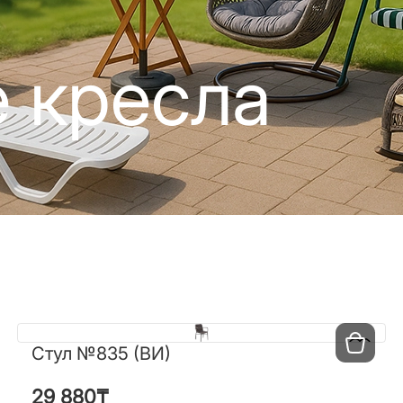
 кресла
Стул №835 (ВИ)
Стул №835 (ВИ)
29 880
₸
29 880
₸