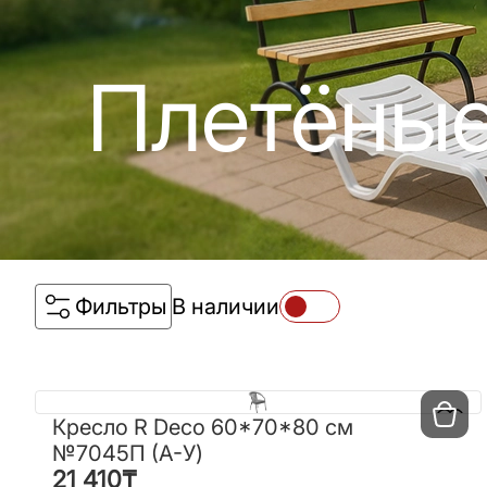
Плетёные
Фильтры
В наличии
Кресло R Deco 60*70*80 см
Кресло R Deco 60*70*80 см
№7045П (A-У)
№7045П (A-У)
21 410
₸
21 410
₸