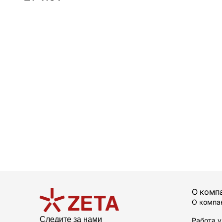
О комп
О компа
Следите за нами
Работа у