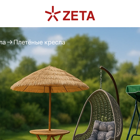
ла
Плетёные кресла