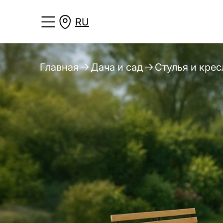
RU
Главная
Дача и сад
Стулья и крес