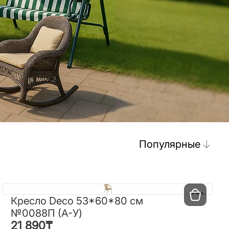
Популярные
Кресло Deco 53*60*80 см
Кресло Deco 53*60*80 см
№0088П (A-У)
№0088П (A-У)
21 890
₸
21 890
₸