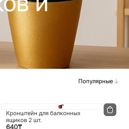
ов и
Популярные
Кронштейн для балконных
Кронштейн для балконных
ящиков 2 шт.
ящиков 2 шт.
640
₸
640
₸