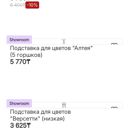
6 400
₸
-
10
%
6 400
₸
-
10
%
Showroom
Showroom
Подставка для цветов "Алтея"
Подставка для цветов "Алтея"
(5 горшков)
(5 горшков)
5 770
₸
5 770
₸
Showroom
Showroom
Подставка для цветов
Подставка для цветов
"Версетти" (низкая)
"Версетти" (низкая)
3 625
₸
3 625
₸