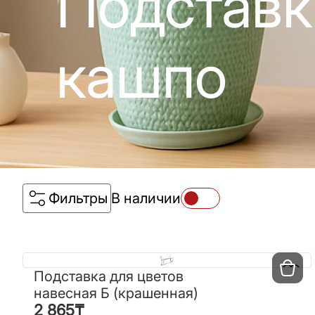
Подставк
кашпо
Фильтры
В наличии
Подставка для цветов
Подставка для цветов
навесная Б (крашенная)
навесная Б (крашенная)
2 865
₸
2 865
₸