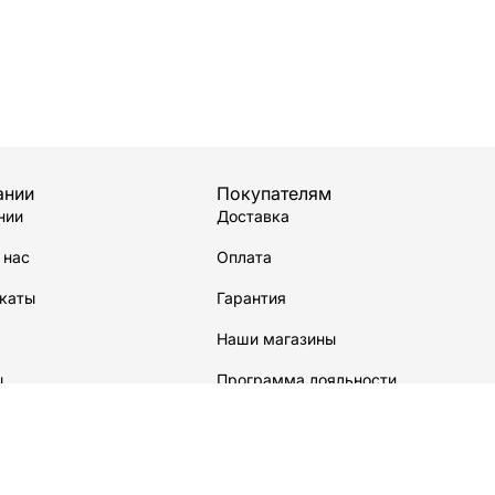
ании
Покупателям
нии
Доставка
 нас
Оплата
каты
Гарантия
Наши магазины
ы
Программа лояльности
водстве
Сервисный центр
Карта сайта