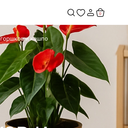
0
 горшков и кашпо