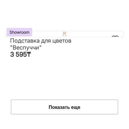
Showroom
Showroom
Подставка для цветов
Подставка для цветов
"Веспуччи"
"Веспуччи"
3 595
₸
3 595
₸
Показать еще