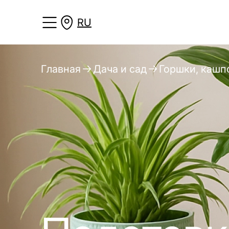
RU
Главная
Дача и сад
Горшки, кашп