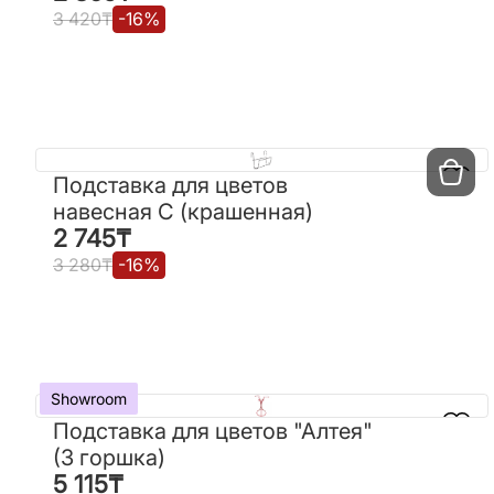
3 420
₸
-
16
%
3 420
₸
-
16
%
Подставка для цветов
Подставка для цветов
навесная С (крашенная)
навесная С (крашенная)
2 745
₸
2 745
₸
3 280
₸
-
16
%
3 280
₸
-
16
%
Showroom
Showroom
Подставка для цветов "Алтея"
Подставка для цветов "Алтея"
(3 горшка)
(3 горшка)
5 115
₸
5 115
₸