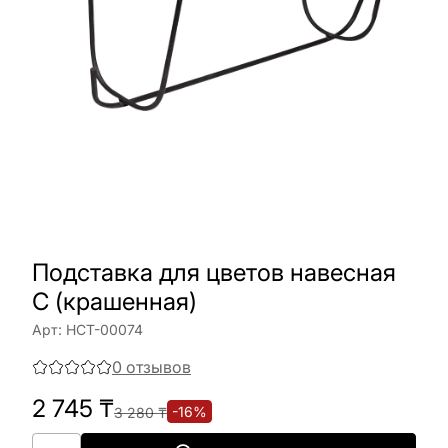
Подставка для цветов навесная
С (крашенная)
Арт:
НСТ-00074
0
отзывов
2 745
₸
-
16
%
3 280
₸