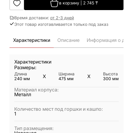
в корзину
|
2 745
₸
Время доставки
:
от 2-3 дней
Этот товар изготавливается только под заказ
Характеристики
Описание
Информация о дост
Характеристики
Размеры:
Длина
Ширина
Высота
X
X
240
мм
475
мм
300
мм
Материал корпуса
:
Металл
Количество мест под горшки и кашпо
:
1
Тип размещения
: