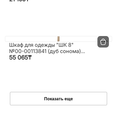
Шкаф для одежды "ШК 8"
Шкаф для одежды "ШК 8"
№00-00113841 (дуб сонома)
№00-00113841 (дуб сонома)
55 065
₸
(РФ)
55 065
₸
(РФ)
Показать еще