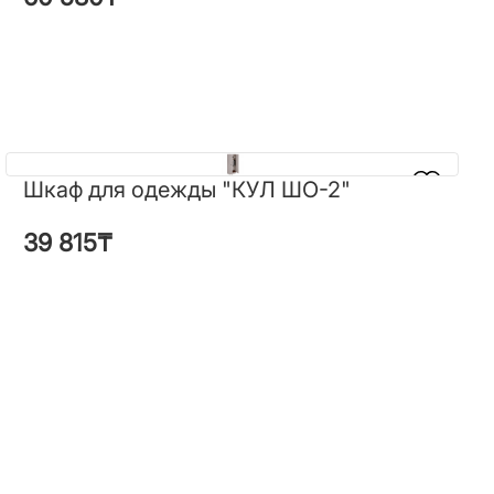
Шкаф для одежды "КУЛ ШО-2"
Шкаф для одежды "КУЛ ШО-2"
39 815
₸
39 815
₸