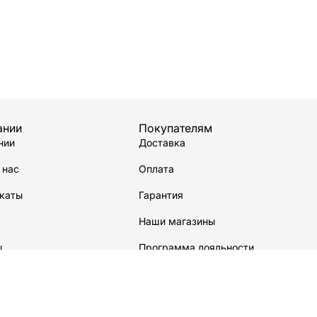
ании
Покупателям
нии
Доставка
 нас
Оплата
каты
Гарантия
Наши магазины
ы
Программа лояльности
водстве
Сервисный центр
Карта сайта