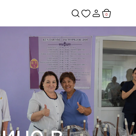
0
ице в