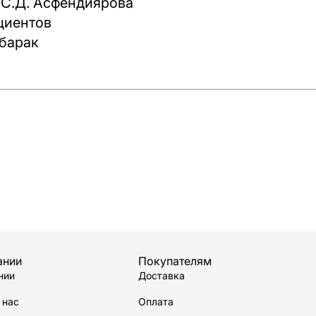
 С.Д. Асфендиярова
циентов
барак
ании
Покупателям
нии
Доставка
 нас
Оплата