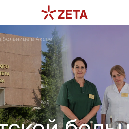
 больнице в Аксае
ской больн