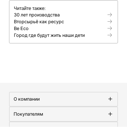
Читайте также:
30 лет производства
Вторсырьё как ресурс
Be Eco
Город где будут жить наши дети
О компании
О компании
Покупателям
Работа у нас
Сертификаты
Доставка