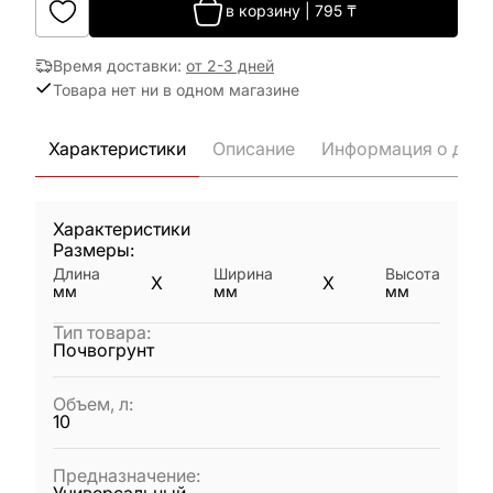
в корзину
|
795
₸
Время доставки
:
от 2-3 дней
Товара нет ни в одном магазине
Характеристики
Описание
Информация о дост
Характеристики
Размеры:
Длина
Ширина
Высота
X
X
мм
мм
мм
Тип товара
:
Почвогрунт
Объем, л
:
10
Предназначение
: