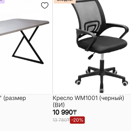
" (размер
Кресло WM1001 (черный)
(ВИ)
10 990
₸
13 780
₸
-
20
%