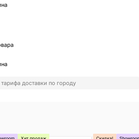
ина
овара
ина
 тарифа доставки по городу
owroom
Хит продаж
Скидка!
Showroo