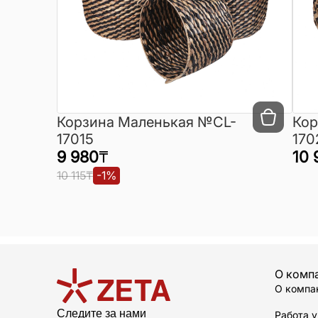
Корзина Маленькая №CL-
Кор
17015
170
9 980
₸
10 
10 115
₸
-
1
%
О комп
О компа
Следите за нами
Работа у