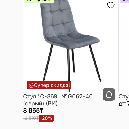
Супер скидка!
Cтул "C-869" №G062-40
Сту
(серый) (ВИ)
от
8 955
₸
12 510
₸
-
28
%