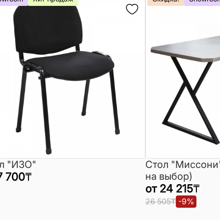
л "ИЗО"
Стол "Миссони
7 700
₸
на выбор)
от
24 215
₸
26 505
₸
-
9
%