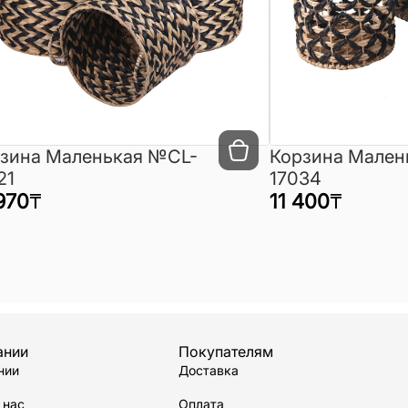
зина Маленькая №CL-
Корзина Мален
21
17034
970
₸
11 400
₸
ании
Покупателям
нии
Доставка
 нас
Оплата