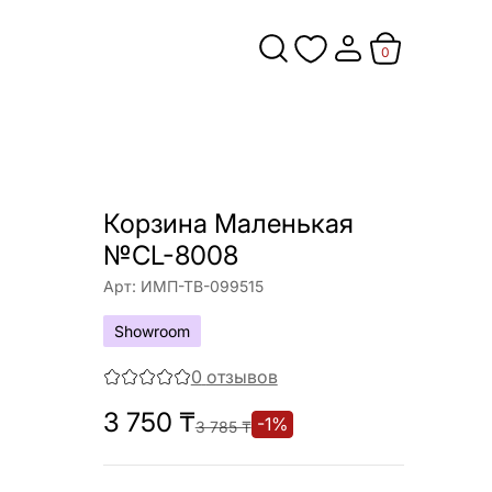
0
Корзина Маленькая
№CL-8008
Арт:
ИМП-ТВ-099515
Showroom
0
отзывов
3 750
₸
-
1
%
3 785
₸