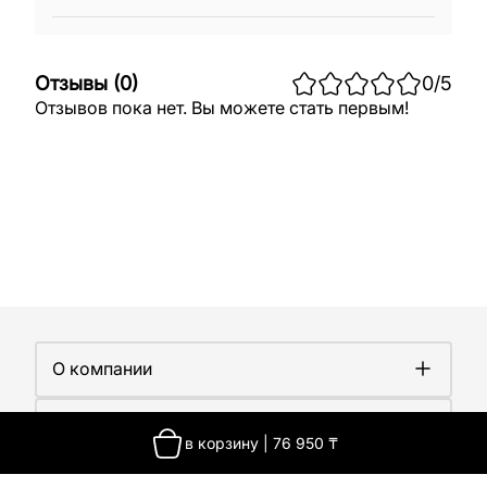
Отзывы
(
0
)
0
/5
Отзывов пока нет. Вы можете стать первым!
О компании
О компании
Покупателям
Работа у нас
в корзину
|
76 950
₸
Сертификаты
Доставка
Новости
Контакты