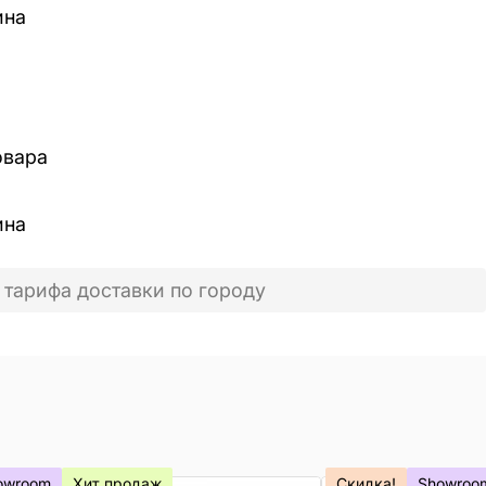
ина
овара
ина
 тарифа доставки по городу
owroom
Хит продаж
Скидка!
Showroo