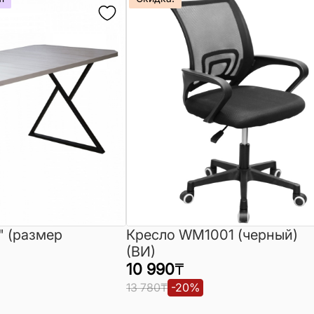
" (размер
Кресло WM1001 (черный)
(ВИ)
10 990
₸
13 780
₸
-
20
%