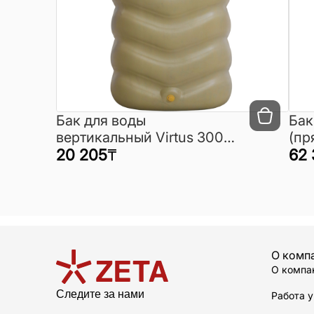
Бак для воды
Бак
вертикальный Virtus 300
(пр
литров (7-слойный) (Уз-S)
20 205
₸
62 
О комп
О компа
Следите за нами
Работа у