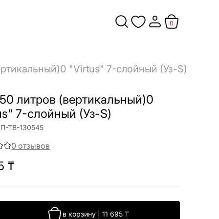
0
ертикальный)0 "Virtus" 7-слойный (Уз-S)
150 литров (вертикальный)0
tus" 7-слойный (Уз-S)
П-ТВ-130545
0
отзывов
5
₸
в корзину
|
11 695
₸