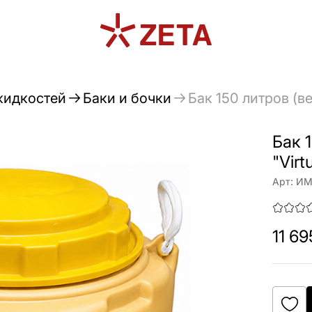
жидкостей
Баки и бочки
Бак 150 литров (в
Бак 
"Vir
Арт:
ИМ
11 69