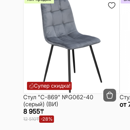
Супер скидка!
Cтул "C-869" №G062-40
Сту
(серый) (ВИ)
от
8 955
₸
12 510
₸
-
28
%