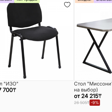
л "ИЗО"
Стол "Миссони
7 700
₸
на выбор)
от
24 215
₸
26 505
₸
-
9
%