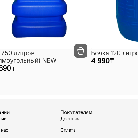
 750 литров
Бочка 120 литр
ямоугольный) NEW
4 990
₸
390
₸
ании
Покупателям
нии
Доставка
 нас
Оплата