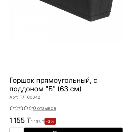
Горшок прямоугольный, с
поддоном "Б" (63 см)
Арт:
ПЛ-00042
0
отзывов
1 155
₸
-
3
%
1 195
₸