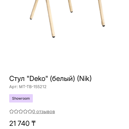
Стул "Deko" (белый) (Nik)
Арт:
МТ-ТВ-155212
Showroom
0
отзывов
21 740
₸