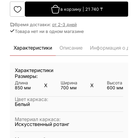
в корзину
|
21 740
₸
Время доставки
:
от 2-3 дней
Товара нет ни в одном магазине
Характеристики
Описание
Информация о дост
Характеристики
Размеры:
Длина
Ширина
Высота
X
X
850
мм
700
мм
600
мм
Цвет каркаса
:
Белый
Материал каркаса
:
Искусственный ротанг