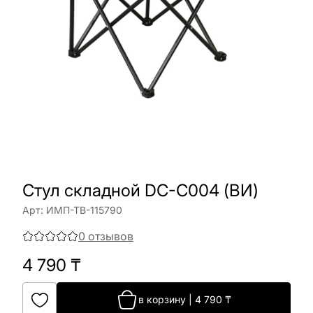
Стул складной DC-C004 (ВИ)
Арт:
ИМП-ТВ-115790
0
отзывов
4 790
₸
в корзину
|
4 790
₸