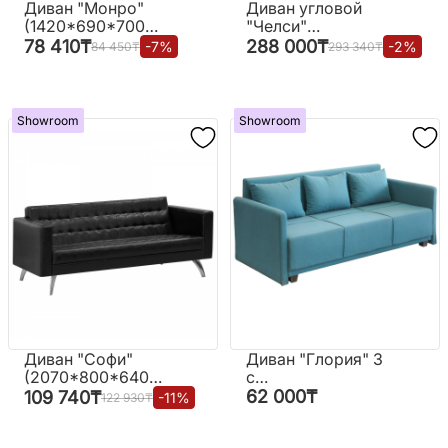
Диван "Монро"
Диван угловой
(1420*690*700
"Челси"
мм.) с
(2700*1000*830
78 410
₸
288 000
₸
-
7
%
-
2
%
84 450
₸
293 340
₸
подлокотниками
мм.)
Showroom
Showroom
Диван "Софи"
Диван "Глория" 3
(2070*800*640
с
мм.)
подлокотниками
62 000
₸
109 740
₸
-
11
%
122 930
₸