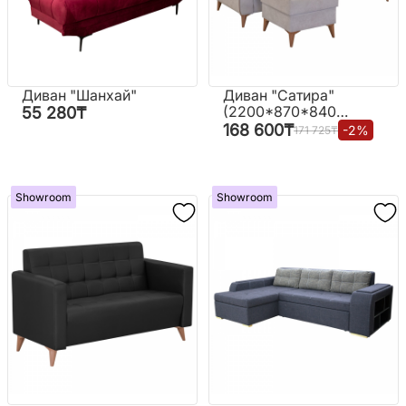
Диван "Шанхай"
Диван "Сатира"
(2200*870*840
55 280
₸
мм.) с пуфиком
168 600
₸
-
2
%
171 725
₸
Showroom
Showroom