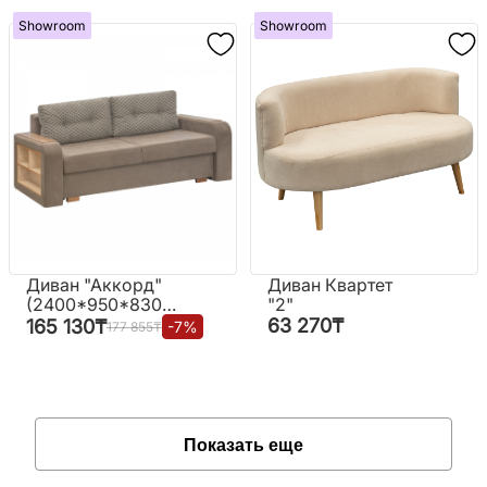
Showroom
Showroom
Диван "Аккорд"
Диван Квартет
(2400*950*830
"2"
мм.)
63 270
₸
165 130
₸
-
7
%
177 855
₸
Показать еще