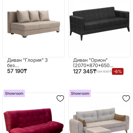
Диван "Глория" 3
Диван "Орион"
без
(2070*870*650
подлокотников
мм.)
57 190
₸
127 345
₸
-
6
%
134 830
₸
Showroom
Showroom