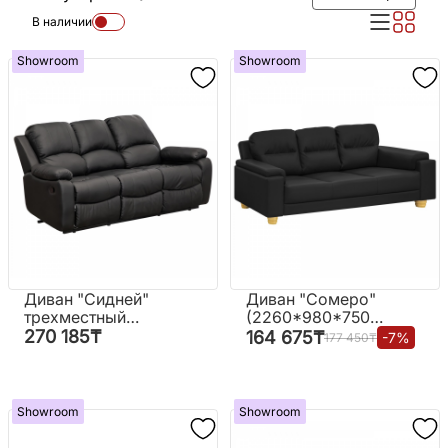
В наличии
Showroom
Showroom
Диван "Сидней"
Диван "Сомеро"
трехместный
(2260*980*750
(2000*820*900)
мм.)
270 185
₸
164 675
₸
-
7
%
177 450
₸
Showroom
Showroom