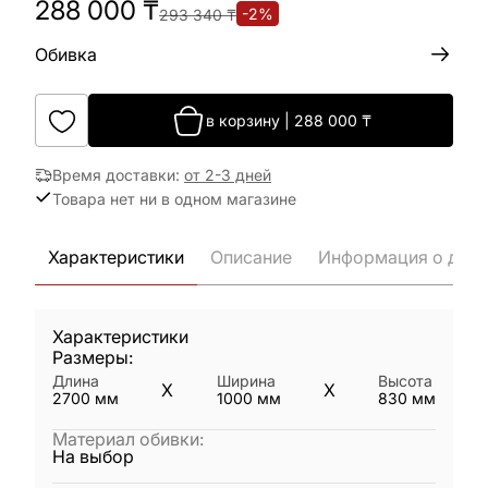
288 000
₸
-
2
%
293 340
₸
Обивка
в корзину
|
288 000
₸
Время доставки
:
от 2-3 дней
Товара нет ни в одном магазине
Характеристики
Описание
Информация о дост
Характеристики
Размеры:
Длина
Ширина
Высота
X
X
2700
мм
1000
мм
830
мм
Материал обивки
:
На выбор