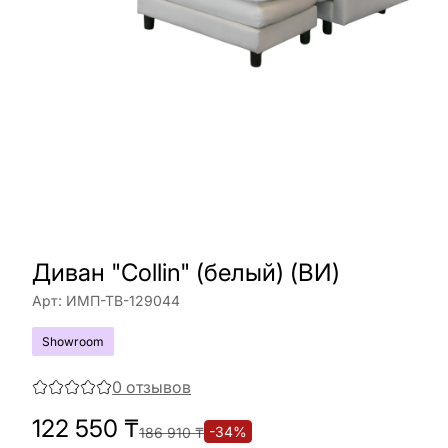
Диван "Collin" (белый) (ВИ)
Арт:
ИМП-ТВ-129044
Showroom
0
отзывов
122 550
₸
-
34
%
186 910
₸