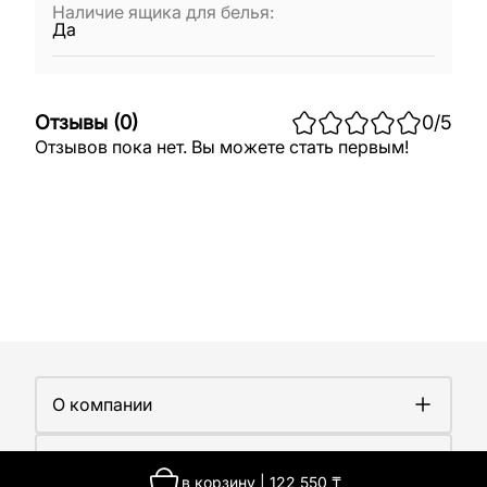
Наличие ящика для белья
:
Да
Отзывы
(
0
)
0
/5
Отзывов пока нет. Вы можете стать первым!
О компании
О компании
Покупателям
Работа у нас
в корзину
|
122 550
₸