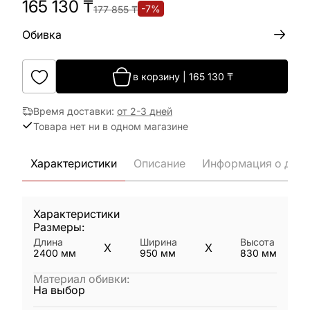
165 130
₸
-
7
%
177 855
₸
Обивка
в корзину
|
165 130
₸
Время доставки
:
от 2-3 дней
Товара нет ни в одном магазине
Характеристики
Описание
Информация о дост
Характеристики
Размеры:
Длина
Ширина
Высота
X
X
2400
мм
950
мм
830
мм
Материал обивки
:
На выбор