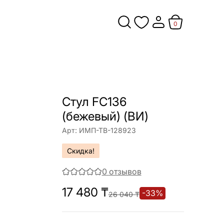
0
Cтул FC136
(бежевый) (ВИ)
Арт:
ИМП-ТВ-128923
Скидка!
0
отзывов
17 480
₸
-
33
%
26 040
₸