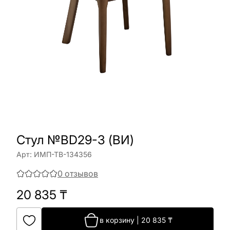
Стул №BD29-3 (ВИ)
Арт:
ИМП-ТВ-134356
0
отзывов
20 835
₸
в корзину
|
20 835
₸