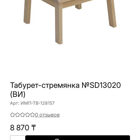
Табурет-стремянка №SD13020
(ВИ)
Арт:
ИМП-ТВ-128157
0
отзывов
8 870
₸